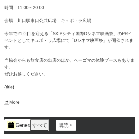
時間 11:00～20:00
会場 川口駅東口公共広場 キュポ・ラ広場
今年で21回目を迎える「SKIPシティ国際Dシネマ映画祭」のPRイ
ベントとしてキュポ・ラ広場にて「Dシネマ映画祭」が開催されま
す。
当協会からも飲食店の出店のほか、ベーゴマの体験ブースもありま
す。
ぜひお越しください。
{title}
More
about
{title}
イ
General
すべて
購読
ベ
ン