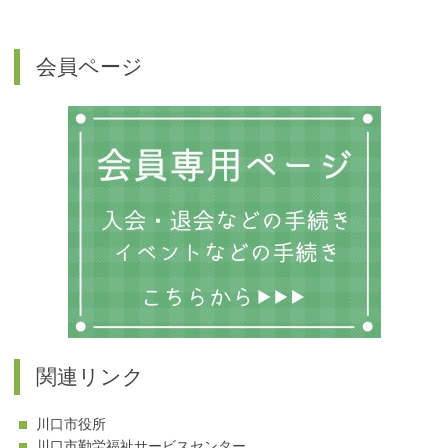
ト
の
カ
会員ページ
テ
ゴ
リ
ー
関連リンク
川口市役所
川口市勤労福祉サービスセンター