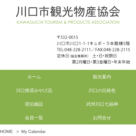
ホーム
観光案内
川口推奨みやげ品
川口の伝統色
宿泊施設
武州川口七福神
会員一覧
お問合せ
HOME
>
My Calendar