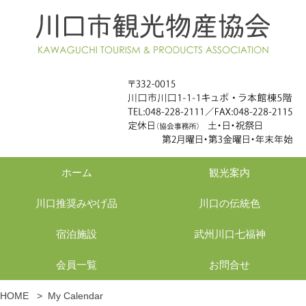
ホーム
観光案内
川口推奨みやげ品
川口の伝統色
宿泊施設
武州川口七福神
会員一覧
お問合せ
HOME
>
My Calendar