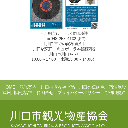
※不明点は上下水道総務課
℡048-258-4132 まで
【川口市での配布場所】
川口駅東口 キュポ・ラ本館棟2階
（川口市川口1-1-1）
10:00～17:00（休憩13:00～14:00）
HOME
観光案内
川口推奨みやげ品
川口の伝統色
宿泊施設
武州川口七福神
お問合せ
プライバシーポリシー
ご利用規約