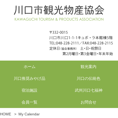
ホーム
観光案内
川口推奨みやげ品
川口の伝統色
宿泊施設
武州川口七福神
会員一覧
お問合せ
HOME
>
My Calendar