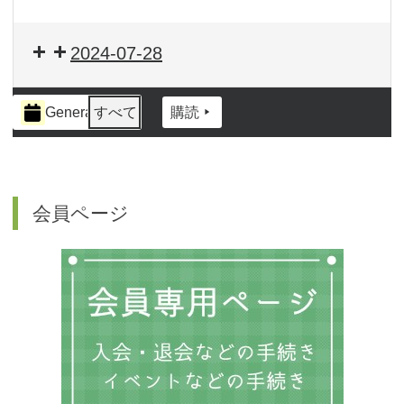
2024-07-28
イ
General
すべて
購読
ベ
ン
ト
の
カ
会員ページ
テ
ゴ
リ
ー