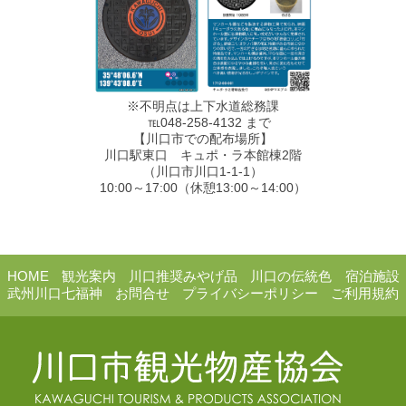
※不明点は上下水道総務課
℡048-258-4132 まで
【川口市での配布場所】
川口駅東口 キュポ・ラ本館棟2階
（川口市川口1-1-1）
10:00～17:00（休憩13:00～14:00）
HOME
観光案内
川口推奨みやげ品
川口の伝統色
宿泊施設
武州川口七福神
お問合せ
プライバシーポリシー
ご利用規約