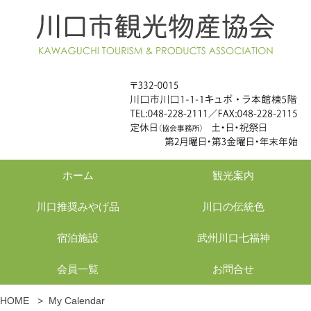
ホーム
観光案内
川口推奨みやげ品
川口の伝統色
宿泊施設
武州川口七福神
会員一覧
お問合せ
HOME
>
My Calendar