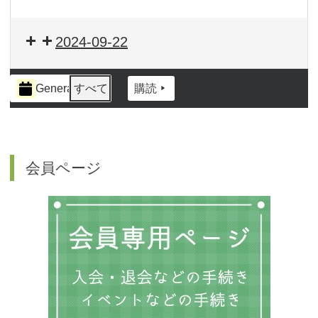
2024-09-22
イ
General
すべて
購読
ベ
ン
ト
の
カ
会員ページ
テ
ゴ
リ
ー