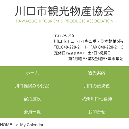
ホーム
観光案内
川口推奨みやげ品
川口の伝統色
宿泊施設
武州川口七福神
会員一覧
お問合せ
HOME
>
My Calendar