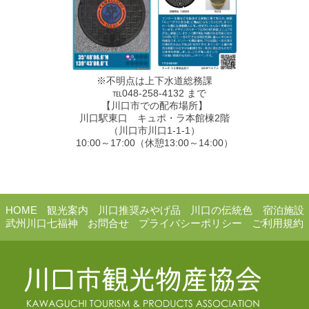
※不明点は上下水道総務課
℡048-258-4132 まで
【川口市での配布場所】
川口駅東口 キュポ・ラ本館棟2階
（川口市川口1-1-1）
10:00～17:00（休憩13:00～14:00）
HOME
観光案内
川口推奨みやげ品
川口の伝統色
宿泊施設
武州川口七福神
お問合せ
プライバシーポリシー
ご利用規約