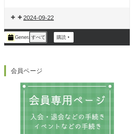
2024-09-22
イ
General
すべて
購読
ベ
ン
ト
の
カ
会員ページ
テ
ゴ
リ
ー