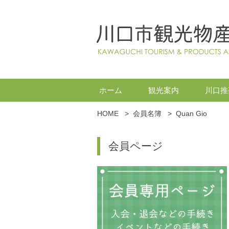
ホーム
観光案内
川口推
HOME
>
会員名簿
>
Quan Gio
会員ページ