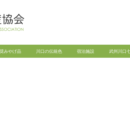
奨みやげ品
川口の伝統色
宿泊施設
武州川口