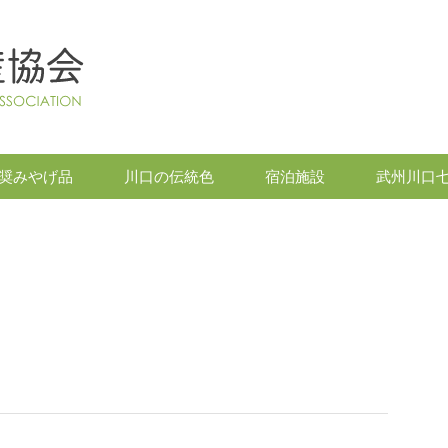
奨みやげ品
川口の伝統色
宿泊施設
武州川口