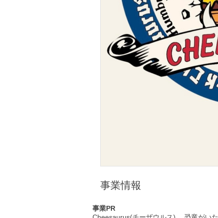
事業情報
事業PR
Cheesaurus(チーザウルス) …恐