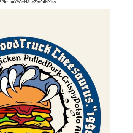
us96?igsh=YWtxN3ppZm04NXkw