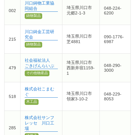
川口鋳物工業協
埼玉県川口市
048-224-
同組合
002
元郷2-1-3
6200
鋳物製品
川口鋳金工芸研
埼玉県川口市
090-1776-
究会
215
芝4881
6987
鋳物製品
社会福祉法人
埼玉県川口市
048-290-
ごきげんらいぶ
479
西新井宿1159-
3000
1
その他物産品
株式会社こまむ
埼玉県川口市
048-229-
ぐ
518
領家3-10-2
8053
木工品
株式会社サンフ
レッセ 川口工
285
場