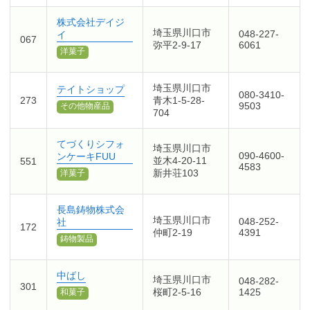
株式会社デイジ
埼玉県川口市
048-227-
イ
067
弥平2-9-17
6061
洋菓子
埼玉県川口市
テイトショップ
080-3410-
273
青木1-5-28-
9503
その他物産品
704
てづくりシフォ
埼玉県川口市
090-4600-
ンケーキFUU
並木4-20-11
551
4583
新井荘103
洋菓子
長島鋳物株式会
埼玉県川口市
048-252-
社
172
仲町2-19
4391
鋳物製品
中ばし
埼玉県川口市
048-282-
301
桜町2-5-16
1425
和菓子