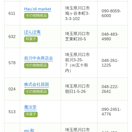
埼玉県川口市
Hau’oli market
090-8059-
611
鳩ヶ谷本町3-
6000
その他物産品
3-3-102
ぼんぽ庵
埼玉県川口市
048-483-
632
芝東町20-5
4980
和菓子
埼玉県川口市
前川中央商店会
前川3-25-
048-261-
578
7（㈱五十和
1225
その他物産品
内）
株式会社昌国
埼玉県川口市
048-222-
024
朝日1-5-26
2641
その他物産品
魔法堂
090-2451-
513
4776
洋菓子
埼玉県川口市
mi-和