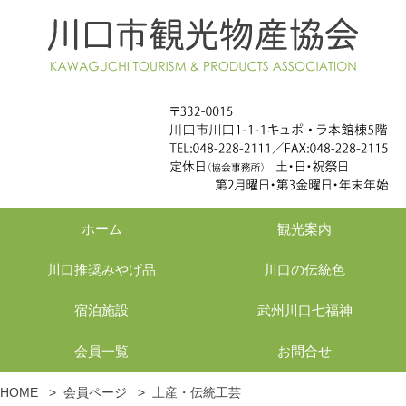
ホーム
観光案内
川口推奨みやげ品
川口の伝統色
宿泊施設
武州川口七福神
会員一覧
お問合せ
HOME
>
会員ページ
>
土産・伝統工芸