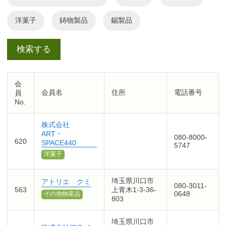
洋菓子
鋳物製品
錫製品
会
会員名
住所
電話番号
員
No.
株式会社
ART・
080-8000-
620
SPACE440
5747
洋菓子
埼玉県川口市
アトリエ クミ
080-3011-
563
上青木1-3-36-
0648
その他物産品
803
埼玉県川口市