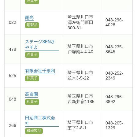
洋菓子
埼玉県川口市
錫光
048-296-
022
源左衛門新田
4028
錫製品
300-31
ステージSENさ
埼玉県川口市
048-235-
やそよ
478
戸塚南4-4-40
8645
洋菓子
有限会社千奈利
埼玉県川口市
048-252-
525
並木3-5-22
2349
和菓子
高京園
埼玉県川口市
048-296-
048
西新井宿1185
3892
和菓子
田辺商工株式会
埼玉県川口市
048-265-
社
266
芝下2-8-1
1329
機械製品