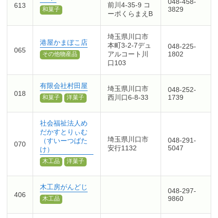
048-458-
前川4-35-9 コ
613
3829
和菓子
ーポくらまえB
埼玉県川口市
港屋かまぼこ店
本町3-2-7デュ
048-225-
065
アルコート川
1802
その他物産品
口103
有限会社村田屋
埼玉県川口市
048-252-
018
西川口6-8-33
1739
和菓子
洋菓子
社会福祉法人め
だかすとりぃむ
埼玉県川口市
048-291-
（すいーつばた
070
安行1132
5047
け）
木工品
洋菓子
木工房がんどじ
048-297-
406
9860
木工品