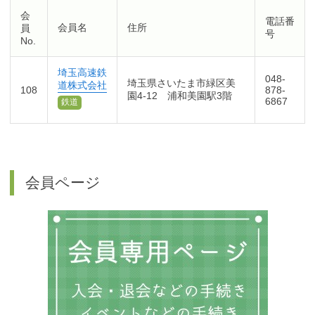
会
電話番
会員名
住所
員
号
No.
埼玉高速鉄
048-
埼玉県さいたま市緑区美
道株式会社
108
878-
園4-12 浦和美園駅3階
6867
鉄道
会員ページ