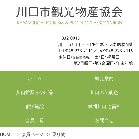
ホーム
観光案内
川口推奨みやげ品
川口の伝統色
宿泊施設
武州川口七福神
会員一覧
お問合せ
HOME
>
会員ページ
>
乗り物