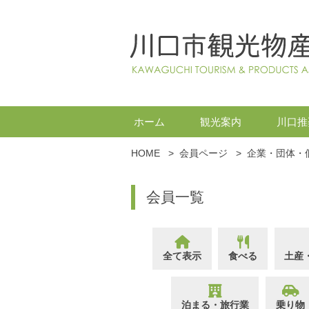
ホーム
観光案内
川口推
HOME
>
会員ページ
>
企業・団体・
会員一覧
全て表示
食べる
土産
泊まる・旅行業
乗り物