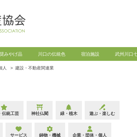
奨みやげ品
川口の伝統色
宿泊施設
武州川口
個人
>
建設・不動産関連業
・伝統工芸
神社仏閣
緑・植木
遊ぶ・楽しむ
サービス
鋳物・機械
企業・団体・個人