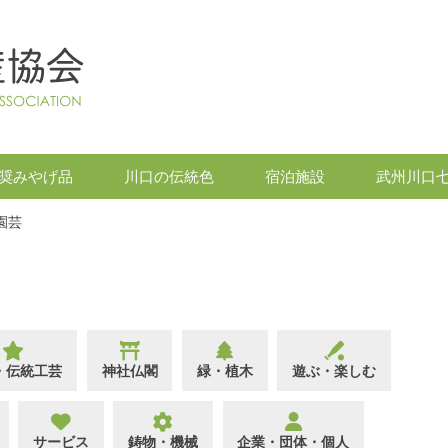
奨みやげ品
川口の伝統色
宿泊施設
武州川口
園芸
・伝統工芸
神社仏閣
緑・植木
遊ぶ・楽しむ
サービス
鋳物・機械
企業・団体・個人