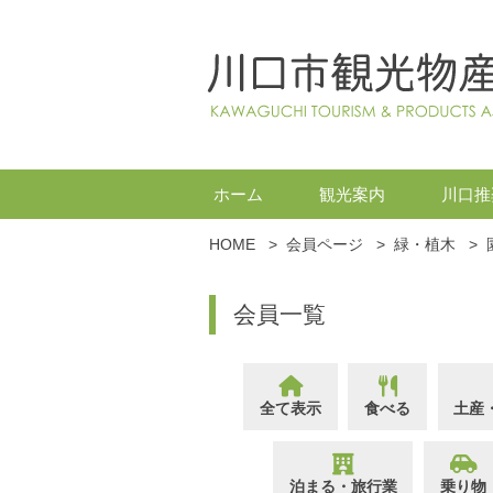
ホーム
観光案内
川口推
HOME
>
会員ページ
>
緑・植木
>
会員一覧
全て表示
食べる
土産
泊まる・旅行業
乗り物