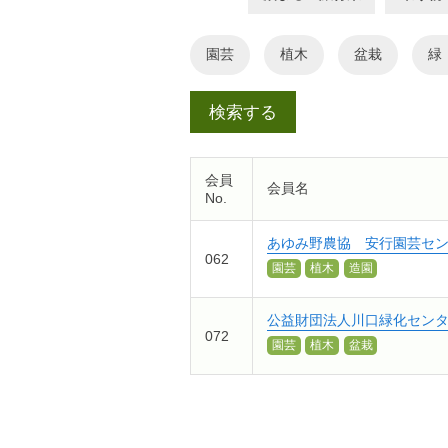
園芸
植木
盆栽
緑
会員
会員名
No.
あゆみ野農協 安行園芸セ
062
園芸
植木
造園
公益財団法人川口緑化セン
072
園芸
植木
盆栽