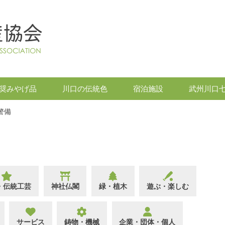
奨みやげ品
川口の伝統色
宿泊施設
武州川口
警備
・伝統工芸
神社仏閣
緑・植木
遊ぶ・楽しむ
サービス
鋳物・機械
企業・団体・個人