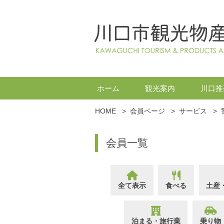
ホーム
観光案内
川口推
HOME
>
会員ページ
>
サービス
>
会員一覧
全て表示
食べる
土産
泊まる・旅行業
乗り物